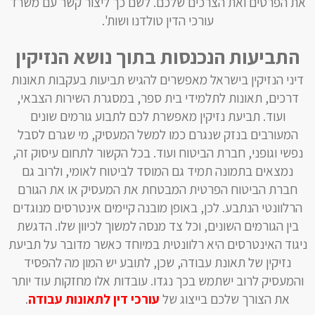
את הפרטים ואת הצרכים שלכם. לשם כך ליצור קשר עם משרד
עורכי הדין טולדנו ושות'.
התביעות
הנכנסות בתוך נושא
הנזיקין
דיני הנזיקין בישראל מאפשרים להגיש תביעות בעקבות תאונות
דרכים, תאונות לתלמידי בית ספר, במסגרת השירות הצבאי,
ועוד. תביעת נזיקין מאפשרת לכם לתבוע גורמים שונים
המעורבים בנזק שנגרם כמו למשל המעסיק, מי שגרם לסבל
נפשי וגופני, חברת הביטוח ועוד. בכל הקשור לתחום עיסוק זה,
נמצאים בתמונה תמיד גם המוסד לביטוח לאומי, ולרוב גם
חברת הביטוח הפרטית המבטחת את המעסיק או את הגורם
הרלוונטי הנתבע. לכן, באופן מובנה קיימים אינטרסים מנוגדים
בין הגורמים השונים, וכל צד מנסה למשוך לכיוון שלו. הדגשת
ניגוד האינטרסים היא רלוונטית במיוחד כאשר מדובר על תביעת
נזיקין של תאונת עבודה, שכן, לתובע יש המון מה להפסיד
והמעסיק לרוב ישתמש בכך נגדו. עובדות אלו מחזקות עוד יותר
את הצורך שלכם בייצוג של
עורכי
דין
לתאונות
עבודה
.