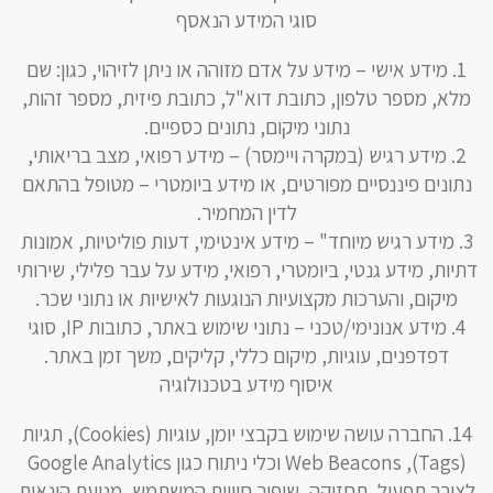
סוגי המידע הנאסף
מידע אישי – מידע על אדם מזוהה או ניתן לזיהוי, כגון: שם
מלא, מספר טלפון, כתובת דוא"ל, כתובת פיזית, מספר זהות,
נתוני מיקום, נתונים כספיים.
מידע רגיש (במקרה ויימסר) – מידע רפואי, מצב בריאותי,
נתונים פיננסיים מפורטים, או מידע ביומטרי – מטופל בהתאם
לדין המחמיר.
מידע רגיש מיוחד" – מידע אינטימי, דעות פוליטיות, אמונות
דתיות, מידע גנטי, ביומטרי, רפואי, מידע על עבר פלילי, שירותי
מיקום, והערכות מקצועיות הנוגעות לאישיות או נתוני שכר.
מידע אנונימי/טכני – נתוני שימוש באתר, כתובות IP, סוגי
דפדפנים, עוגיות, מיקום כללי, קליקים, משך זמן באתר.
איסוף מידע בטכנולוגיה
החברה עושה שימוש בקבצי יומן, עוגיות (Cookies), תגיות
(Tags), Web Beacons וכלי ניתוח כגון Google Analytics
לצורך תפעול, תחזוקה, שיפור חוויית המשתמש, מניעת הונאות