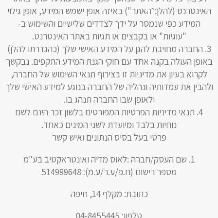
האינטרנט (להלן:״האתר") באיזה אופן ישמש המידע, אופן גילוי
המידע כפי שנמסר על ידך לצדדים שלישיים והשימוש ב-
"עוגיות" או בקבצים או תגיות באתר האינטרנט.
החברה מחויבת להגן על המידע האישי שלך (כהגדרתו להלן)
באופן העולה בקנה אחד עם חוקי הגנת המידע התקפים. נבקשך
לקרוא בעיון את מדיניות זו בצירוף תנאי השימוש של החברה,
ולהבין את עמדותיה ונהליה של החברה בנוגע למידע האישי שלך
ולאופן שבו החברה תנהג בו.
תנאי מדיניות הפרטיות המפורטים בלשון זכר הינם לשם
נוחיות בלבד ומיועדת לשני המינים כאחד.
פרטי בעל בסיס הנתונים ואיש קשר
שם העסק/חברה :לאוס מדיה ואינטראקטיב בע"מ
מספר רישום (ח.פ/ע.ר/ע.מ): 514999648
כתובת: מקלף 14, חיפה
טלפון: 04-8455445