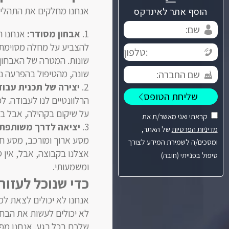
אנחנו מחלקים את התהליך
הוסף אתר לאינדקס
אבחון מסודר:
אנחנו ר
להצביע על מחלה מסוימת 
שונות. המטרה של האבחון ה
שונה, מהטיפול בהפרעה נ
יצירה של תכנית עבוד
הרלוונטיים לנו לעבודה. 
על שיקום בקהילה, אבל בלי
קראתי ואני מאשר/ת את
יציאה לדרך משותפת:
מדיניות הפרטיות
של האתר,
מסע ארוך ומורכב, מסע חי
ומסכים/ה לשמירת המידע לצורך
אצלנו בקבוצה, אבל, אין ס
טיפול בפנייתי (חובה)
ומשמעותי.
כדי שנוכל לעזור
אנחנו לא יכולים לצאת למ
לא יכולים לעשות את הבחיר
שלכם בכל רגע. אנחנו מפ