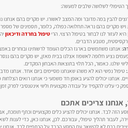
 הטיפולי לשלושה שלבים למעשה:
וצים להבין במה מדובר ומה המצב לאשורו. יש מקרים בהם אנחנו נו
ויש מקרים בהם נראה תחלואה כפולה, כלומר, תסמינים של מספר
יא לעזור לנו לבחור בטיפול הרצוי. הרי
טיפול בחרדה ודיכאון
יהי
רקסיסטית, מטבע הדברים.
ה:
אנחנו משתמשים בארגז הכלים העומד לרשותינו ובוחרים באמצ
לפעמים נציע חלופה לאשפוז אצלנו בבית מאזן, יש מקרים בהם ננסה
ווי שלנו. כאמור, הכל תלוי בתוצאות האבחון המקדים.
טיפול נפשי הוא לא משהו שאנחנו מסיימים ביום אחד. אנחנו מדב
ים. אנחנו יכולים להגיע באופן חד משמעי כי אנחנו רואים הצלחות 
פק כי עלינו להקפיד על עבודה מקצועית וליווי אינטנסיבי לפרק זמן 
, אנחנו צריכים אתכם
סע הזה לבד. אנחנו יכולים להציע כלים מקצועיים וכתף תומכת, אב
ה, לעבור תהליך טיפולי, עבורכם. לכן, אנחנו כאן, כדי לענות לשא
צירים בכם לא להישאר עם המסע הכבד על הכתפיים לבד. אנחנו יכ