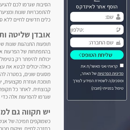
הסיבות שגרמו לכם להגיע
הוסף אתר לאינדקס
להתמכרויות שונות ומציעה
כלים חדשים לחיים ללא ס
אובדן שליטה ות
תופעות התנהגות שונות שמ
בהתפתחות של הפרעות אכי
יכולות להיפתר רק בטיפול
כאלה יכולים לבטא את עצ
קראתי ואני מאשר/ת את
מסוגים שונים, במטרה להכ
מדיניות הפרטיות
של האתר,
ומסכים/ה לשמירת המידע לצורך
תומכת ועוזרת מקצועית, י
טיפול בפנייתי (חובה)
קבוצתית. לאחר כל תקופת
שגרמו להפרעות אלה כדי ל
יש תקווה גם למ
כשמוקפים תמיכה של אנשי
בחזרה לחיים. שיקום מכור