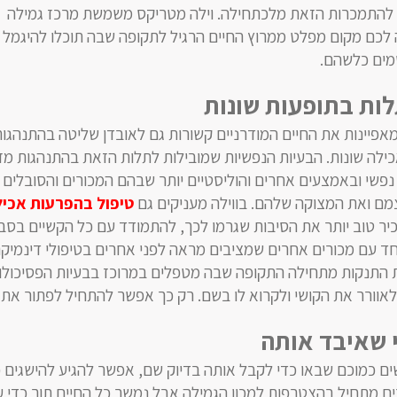
 להתמכרות הזאת מלכתחילה. וילה מטריקס משמשת מרכז גמילה
 לכם מקום מפלט ממרוץ החיים הרגיל לתקופה שבה תוכלו להיגמל 
מים כלשהם.
לות בתופעות שונות
אפיינות את החיים המודרניים קשורות גם לאובדן שליטה בהתנהגות
לה שונות. הבעיות הנפשיות שמובילות לתלות הזאת בהתנהגות מז
 נפשי ובאמצעים אחרים והוליסטיים יותר שבהם המכורים והסובלים
מם ואת המצוקה שלהם. בווילה מעניקים גם
טיפול בהפרעות אכי
יר טוב יותר את הסיבות שגרמו לכך, להתמודד עם כל הקשיים בסב
חד עם מכורים אחרים שמציבים מראה לפני אחרים בטיפולי דינמיק
 התנקות מתחילה התקופה שבה מטפלים במרוכז בבעיות הפסיכולוג
אוורר את הקושי ולקרוא לו בשם. רק כך אפשר להתחיל לפתור את 
י שאיבד אותה
ם כמוכם שבאו כדי לקבל אותה בדיוק שם, אפשר להגיע להישגים כ
ים מתחיל בהצטרפות למכון הגמילה אבל נמשך כל החיים תוך כדי 