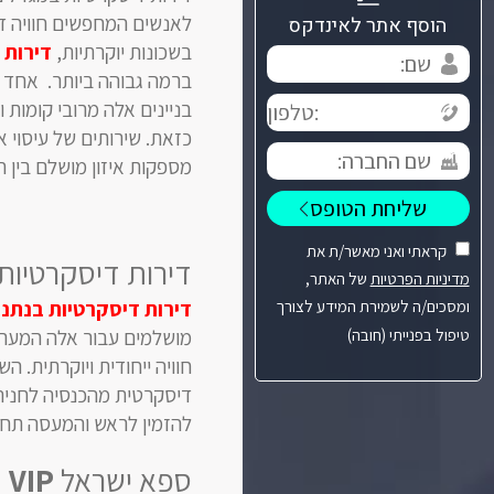
לאנשים המחפשים חוויה די
הוסף אתר לאינדקס
בשכונות יוקרתיות,
דירות 
ברמה גבוהה ביותר. אחד 
בניינים אלה מרובי קומות
כזאת. שירותים של עיסוי א
מספקות איזון מושלם בין ח
קראתי ואני מאשר/ת את
דירות דיסקרטיות 
מדיניות הפרטיות
של האתר,
דירות דיסקרטיות בנתני
ומסכים/ה לשמירת המידע לצורך
טיפול בפנייתי (חובה)
מושלמים עבור אלה המעריכ
חוויה ייחודית ויוקרתית. 
דיסקרטית מהכנסיה לחניה 
להזמין לראש והמעסה תחכ
ספא ישראל
VIP
ה