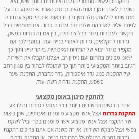
וחזקה וכן עשויה מחומרי הגלם האיכותיים ביותר שיש, היא
נשמרת לאורך זמן באותה האיכות ומזג האוויר אינו פוגע בה. על
מנת שתוכלו להתקין ולהזמין גדר זו באופן איכותי ומקצועי תוכלו
לפנות אלינו לאברהם שלום דויד עבודת גידור. אנו מתמחים בכל
הקשור לעבודות גידור בכל צורותיהן, בין אם זה גדרות במשק,
גדרות לחקלאים, גדרות לאתרי בנייה ועוד. בנוסף לכך אנו
מקפידים על ייבוא של הגדרות האיכותיות ביותר שיש ותוך כך
שאנו מבינים בתחום ועם ניסיון רב. אצלנו תקבלו את השירות
הטוב ביותר והמקצועי ביותר תוך כך שתוכלו לבחור בין מגוון רחב
של התקנות כמו: גדר איסכורית, גדר מדברת, התקנת שער
פשפש, התקנת גדרות רשת ועוד.
להתקין מיגון באופן מקצועי
אחד הדגשים החשובים ביותר בכל הנוגע לגדרות זה לבצע
התקנת גדרות
אצל אנשי מקצוע מיומנים ואיכותיים, שכן ביצוע
של התקנה אצל אנשי מקצוע אשר מיומנים בכך יוביל לשקט
נפשי אצל מבקש השירות. אין זה משנה אם אתם צריכים התקנת
גדרות זמניות כמו למשל בפרויקט בנייה, או התקנת גדרות